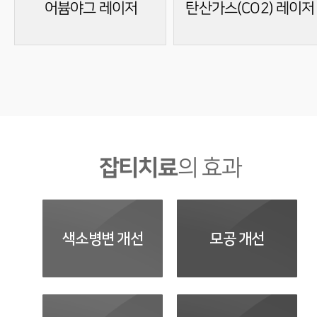
어븀야그 레이저
탄산가스(CO2) 레이저
잡티치료
의 효과
색소병변 개선
모공 개선