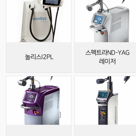
스펙트라ND-YAG
놀리스I2PL
레이저