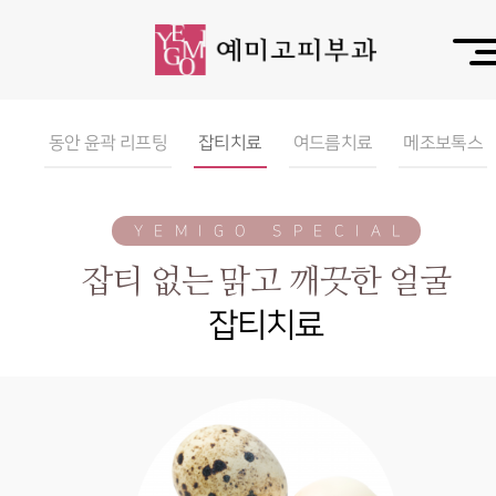
동안 윤곽 리프팅
잡티치료
여드름치료
메조보톡스
YEMIGO SPECIAL
잡티 없는 맑고 깨끗한 얼굴
잡티치료